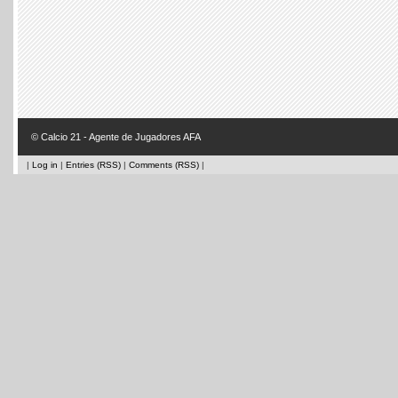
© Calcio 21 - Agente de Jugadores AFA
|
Log in
|
Entries (RSS)
|
Comments (RSS)
|