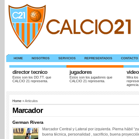
HOME
NOSOTROS
SERVICIOS
REPRESENTADOS
CONTACTO
director tecnico
jugadores
video
Estos son los DD.TT. que
Estos son los jugadores que
Mira los
CALCIO 21 representa.
CALCIO 21 representa.
represe
agencia
Home
» Articulos
Marcador
German Rivera
Marcador Central y Lateral por izquierda. Pierna hábil “z
buena técnica, personalidad , sacrificio, buena proyecci