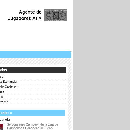
ados
so
ez Santander
do Calderon
era
io
varola
ecnico »
varola
Se consagró Campeon de la Liga de
Campeones Concacaf 2010 con