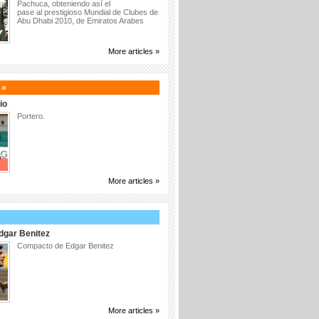
Pachuca, obteniendo así el
pase al prestigioso Mundial de Clubes de
Abu Dhabi 2010, de Emiratos Arabes
More articles »
 »
io
Portero.
More articles »
gar Benitez
Compacto de Edgar Benitez
More articles »