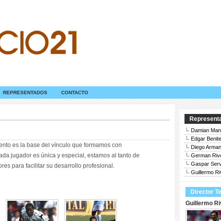
REPRESENTADOS
CONTACTO
Represent
Damian Man
Edgar Benit
iento es la base del vínculo que formamos con
Diego Arman
ada jugador es única y especial, estamos al tanto de
German Riv
Gaspar Serv
es para facilitar su desarrollo profesional.
Guillermo Ri
Director T
Guillermo Ri