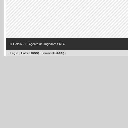
© Calcio 21 - Agente de Jugadores AFA
|
Log in
|
Entries (RSS)
|
Comments (RSS)
|