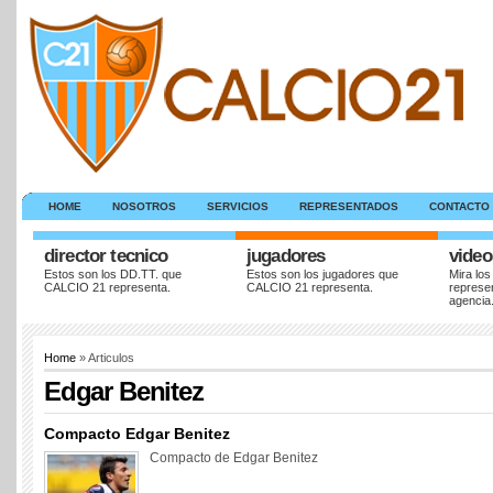
HOME
NOSOTROS
SERVICIOS
REPRESENTADOS
CONTACTO
director tecnico
jugadores
video
Estos son los DD.TT. que
Estos son los jugadores que
Mira los
CALCIO 21 representa.
CALCIO 21 representa.
represe
agencia
Home
» Articulos
Edgar Benitez
Compacto Edgar Benitez
Compacto de Edgar Benitez